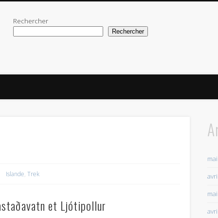
Rechercher
Rechercher
A
mai
Islande
,
Trek
avr
mai
astaðavatn et Ljótipollur
avr