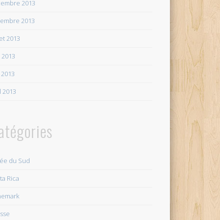
embre 2013
embre 2013
let 2013
n 2013
 2013
il 2013
atégories
ée du Sud
ta Rica
nemark
sse