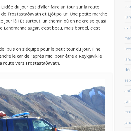
sep
’idée du jour est d’aller faire un tour sur la route
acs de Frostastaðavatn et Ljótipollur. Une petite marche
jui
ce jour là ! Et surtout, un chemin où on ne croise quasi
avr
le Landmannalaugar, c’est beau, mais bordel, c’est
mar
fév
e, puis on s’équipe pour le petit tour du jour. Il ne
endre le car de l’après midi pour être à Reykjavik le
jan
la route vers Frostastaðavatn.
déc
sep
aoû
juil
mai
jan