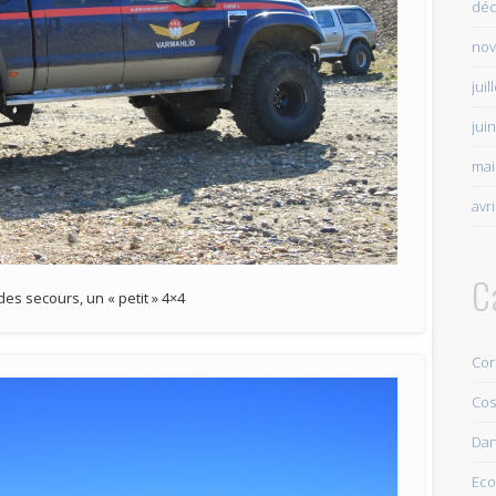
déc
nov
juil
jui
mai
avr
C
des secours, un « petit » 4×4
Cor
Cos
Da
Eco