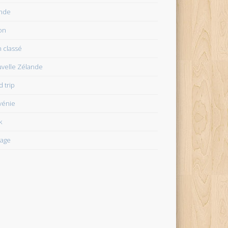
ande
on
 classé
velle Zélande
d trip
vénie
k
age