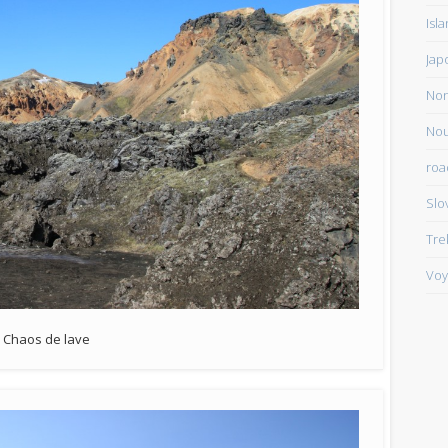
Isl
Jap
Non
Nou
roa
Slo
Tre
Voy
Chaos de lave