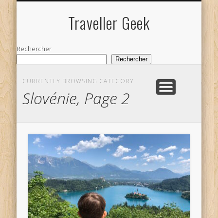
NOS VOYAGES
Traveller Geek
Rechercher
Rechercher
CURRENTLY BROWSING CATEGORY
Slovénie, Page 2