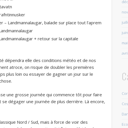
déc
ftavatn
nov
Hrafntinnusker
juil
sker – Landmannalaugar, balade sur place tout l’aprem
u Landmannalaugar
jui
 Landmannalaugar + retour sur la capitale
mai
avr
érité dépendra elle des conditions météo et de nos
iment atroce, on risque de doubler les premières
C
s plus loin ou essayer de gagner un jour sur le
 chose.
Cor
fasse une grosse journée qui commence tôt pour faire
t se dégager une journée de plus derrière. Là encore,
Cos
Da
classique Nord / Sud, mais à force de voir des
Eco