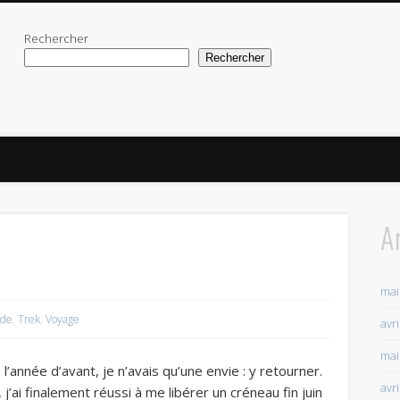
Rechercher
Rechercher
A
mai
nde
,
Trek
,
Voyage
avr
mai
l’année d’avant, je n’avais qu’une envie : y retourner.
avr
ai finalement réussi à me libérer un créneau fin juin