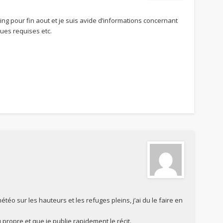
ing pour fin aout et je suis avide d’informations concernant
iques requises etc.
étéo sur les hauteurs et les refuges pleins, j’ai du le faire en
au propre et que je publie rapidement le récit.