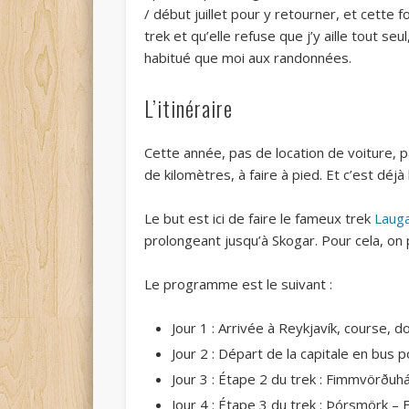
/ début juillet pour y retourner, et cette f
trek et qu’elle refuse que j’y aille tout se
habitué que moi aux randonnées.
L’itinéraire
Cette année, pas de location de voiture, p
de kilomètres, à faire à pied. Et c’est déjà 
Le but est ici de faire le fameux trek
Laug
prolongeant jusqu’à Skogar. Pour cela, on
Le programme est le suivant :
Jour 1 : Arrivée à Reykjavík, course, 
Jour 2 : Départ de la capitale en bu
Jour 3 : Étape 2 du trek : Fimmvörðuh
Jour 4 : Étape 3 du trek : Þórsmörk –