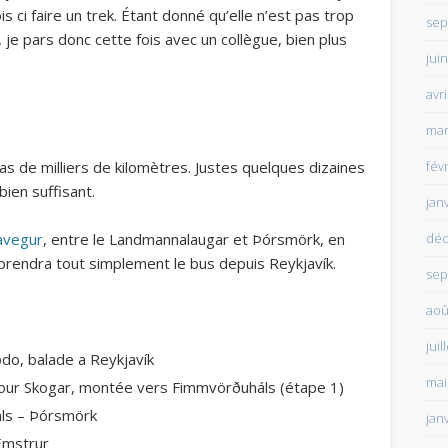
ois ci faire un trek. Étant donné qu’elle n’est pas trop
sep
ul, je pars donc cette fois avec un collègue, bien plus
jui
avr
mar
fév
as de milliers de kilomètres. Justes quelques dizaines
bien suffisant.
jan
déc
avegur
, entre le Landmannalaugar et Þórsmörk, en
 prendra tout simplement le bus depuis Reykjavík.
sep
aoû
juil
dodo, balade a Reykjavík
mai
s pour Skogar, montée vers Fimmvörðuháls (étape 1)
áls – Þórsmörk
jan
 Emstrur