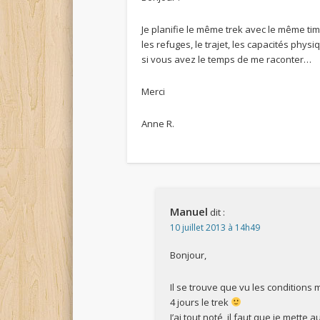
Je planifie le même trek avec le même tim
les refuges, le trajet, les capacités phys
si vous avez le temps de me raconter…
Merci
Anne R.
Manuel
dit :
10 juillet 2013 à 14h49
Bonjour,
Il se trouve que vu les conditions m
4 jours le trek
J’ai tout noté, il faut que je mette 