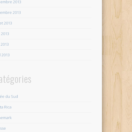
embre 2013
embre 2013
let 2013
n 2013
 2013
il 2013
atégories
ée du Sud
ta Rica
nemark
sse