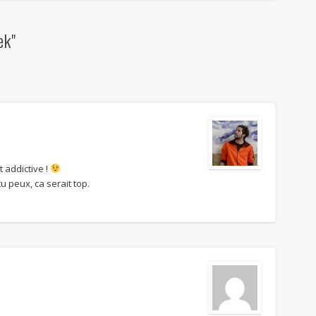
ek"
t addictive !
u peux, ca serait top.