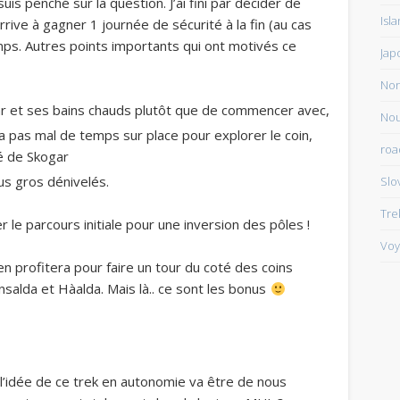
uis penché sur la question. J’ai fini par décider de
Isl
arrive à gagner 1 journée de sécurité à la fin (au cas
mps. Autres points importants qui ont motivés ce
Jap
Non
ar et ses bains chauds plutôt que de commencer avec,
Nou
era pas mal de temps sur place pour explorer le coin,
roa
té de Skogar
s gros dénivelés.
Slo
Tre
r le parcours initiale pour une inversion des pôles !
Voy
n profitera pour faire un tour du coté des coins
insalda et Hàalda. Mais là.. ce sont les bonus
 l’idée de ce trek en autonomie va être de nous