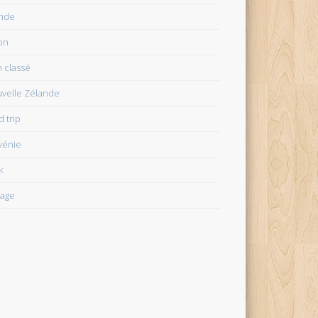
ande
on
 classé
velle Zélande
d trip
vénie
k
age