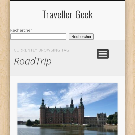
NOS VOYAGES
Traveller Geek
Rechercher
Rechercher
CURRENTLY BROWSING TAG
RoadTrip